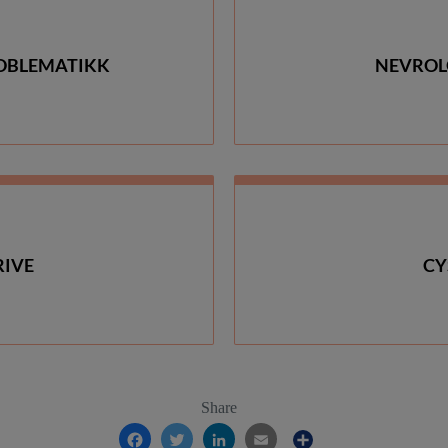
OBLEMATIKK
NEVROL
RIVE
CY
Share
Facebook
Twitter
LinkedIn
Email
Share