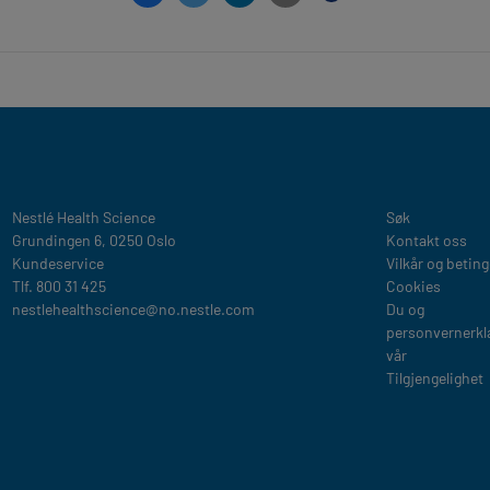
Legal
Nestlé Health Science​
Søk
Grundingen 6, 0250 Oslo
Kontakt oss
Kundeservice
Vilkår og beting
Tlf. 800 31 425
Cookies
nestlehealthscience@no.nestle.com​
Du og
personvernerk
vår
Tilgjengelighet