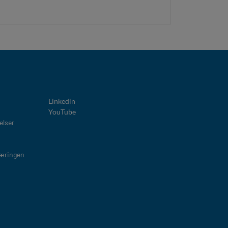
Linkedin
YouTube
elser
læringen