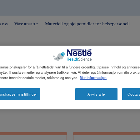
 oss
Våre ansatte
Materiell og hjelpemidler for helsepersonell
PEDIATRI
ormasjonskapsler for å få nettstedet vårt til å fungere ordentlig, tilpasse innhold og annonser
yttet til sosiale medier og analysere trafikken vår. Vi deler også informasjon om din bruk av
tnere innenfor sosiale medier, reklame og analyse.
Mer informasjon
onskapselinnstillinger
Avvis alle
Godta a