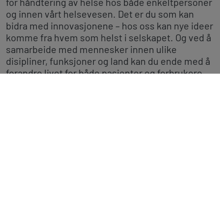
for håndtering av helse hos både enkeltpersoner
og innen vårt helsevesen. Det er du som kan
bidra med innovasjonene – hos oss kan nye ideer
komme fra hvem som helst i selskapet. Og ved å
samarbeide med mennesker innen ulike
disipliner, funksjoner og land kan du ende med å
forandre livet for både pasienter og forbrukere.
Vi har en mengde karriereveier: fra
markedsføring og salg, medisinsk informasjon,
forskning, produktutvikling og økonomi. Se
nærmere på våre ledige stillinger!