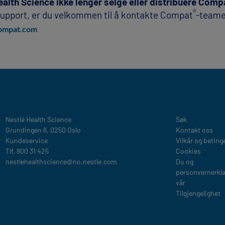
Health Science ikke lenger selge eller distribuere Comp
®
support, er du velkommen til å kontakte Compat
-teame
mpat.com​
Legal
Nestlé Health Science​
Søk
Grundingen 6, 0250 Oslo
Kontakt oss
Kundeservice
Vilkår og beting
Tlf. 800 31 425
Cookies
nestlehealthscience@no.nestle.com​
Du og
personvernerkl
vår
Tilgjengelighet