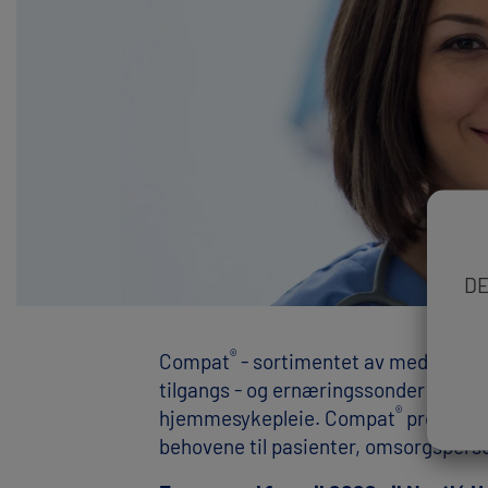
​D
®
Compat
- sortimentet av medisinsk 
tilgangs - og ernæringssonder samt et
®
hjemmesykepleie.​ Compat
produkter
behovene til pasienter, omsorgsperso