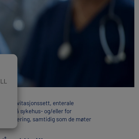
LL​
t, gravitasjonssett, enterale
gnet på sykehus- og/eller for
n av ernæring, samtidig som de møter
®