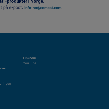
at
-produkter i Norge.
t på e‑post:
.​
info-no@compat.com
Linkedin
YouTube
elser
æringen