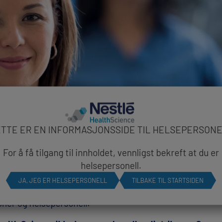
ETTE ER EN INFORMASJONSSIDE TIL HELSEPERSONE
For å få tilgang til innholdet, vennligst bekreft at du er
utstyr omfatter ernæringspumper og administreringsset
helsepersonell.
 utvalg av annet tilbehør for både voksne og barn, bere
JA, JEG ER HELSEPERSONELL
TILBAKE TIL STARTSIDEN
 er utviklet for å støtte sikker og enkel administrasjo
ner og helsepersonell.​