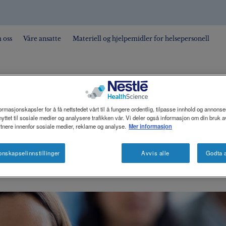
 oss
Våre ansatte
Materiell og hjelpemidler for helsepersonell
®
emerker
COMPAT
ormasjonskapsler for å få nettstedet vårt til å fungere ordentlig, tilpasse innhold og annonser
yttet til sosiale medier og analysere trafikken vår. Vi deler også informasjon om din bruk av
tnere innenfor sosiale medier, reklame og analyse.
Mer informasjon
onskapselinnstillinger
Avvis alle
Godta a