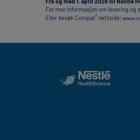
Fra og med 1. april 2026 vil Nestlé 
For mer informasjon om levering og 
®
Eller besøk Compat
nettside:
www.co