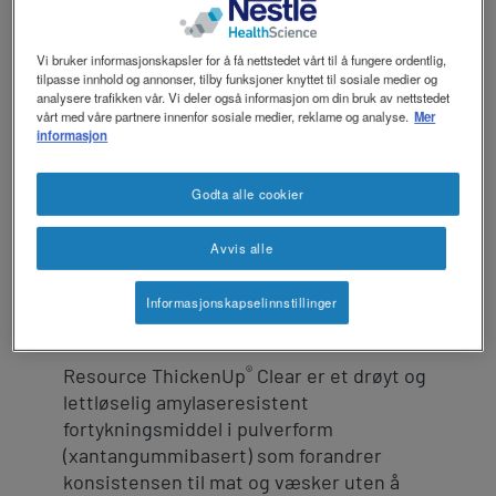
revamp
revamp
Mørkt / Lyst
v2
Vi bruker informasjonskapsler for å få nettstedet vårt til å fungere ordentlig,
tilpasse innhold og annonser, tilby funksjoner knyttet til sosiale medier og
analysere trafikken vår. Vi deler også informasjon om din bruk av nettstedet
vårt med våre partnere innenfor sosiale medier, reklame og analyse.
Mer
informasjon
®
ThickenUp
Clear er oppdatert med
dosering iht IDDSI. Les mer her
.
Godta alle cookier
Avvis alle
Ved svelgevansker (dysfagi) er det iblant
nødvendig å tykne tyntflytende drikker
som vann, melk, saft, juice, kaffe og te.
Informasjonskapselinnstillinger
®
Resource ThickenUp
Clear er et drøyt og
lettløselig amylaseresistent
fortykningsmiddel i pulverform
(xantangummibasert) som forandrer
konsistensen til mat og væsker uten å