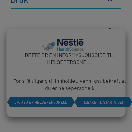
Dosering
DETTE ER EN INFORMASJONSSIDE TIL
HELSEPERSONELL
Forpakning
For å få tilgang til innholdet, vennligst bekreft at
du er helsepersonell.
JA, JEG ER HELSEPERSONELL
TILBAKE TIL STARTSIDEN
Oppbevaring