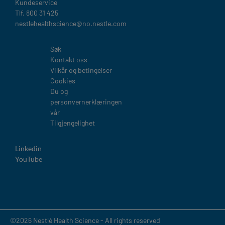
Kundeservice
Tlf. 800 31 425
nestlehealthscience@no.nestle.com​
Legal
Søk
Kontakt oss
Vilkår og betingelser
Cookies
Du og
personvernerklæringen
vår
Tilgjengelighet
Linkedin
YouTube
©2026 Nestlé Health Science - All rights reserved