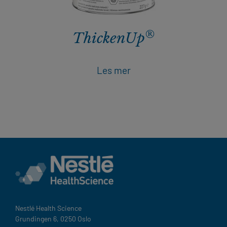
®
ThickenUp
Les mer
Nestlé Health Science​
Grundingen 6, 0250 Oslo