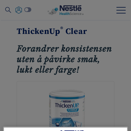
Søk
Skip
®
ThickenUp
Clear
to
main
Ekspertise
content
Forandrer konsistensen
uten å påvirke smak,
Varemerker
lukt eller farge!
Om oss
Våre ansatte
Materiell og hjelpemidler for helsepersonell
Nyhetsbrev
NConnect
Contact
Social
Kontakt oss