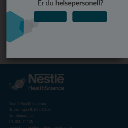
Er du
helsepersonell?
JA
NEI
Share
Facebook
Twitter
LinkedIn
Email
Share
Nestlé Health Science​
Grundingen 6, 0250 Oslo
Kundeservice
Tlf. 800 31 425
nestlehealthscience@no.nestle.com​