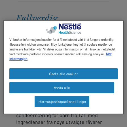
revamp
revamp
Mørkt / Lyst
v2
Fullverdig
sondeernæring for barn
med ingredienser fra
Vi bruker informasjonskapsler for å få nettstedet vårt til å fungere ordentlig,
tilpasse innhold og annonser, tilby funksjoner knyttet til sosiale medier og
nøye utvalgte råvarer
analysere trafikken vår. Vi deler også informasjon om din bruk av nettstedet
vårt med våre partnere innenfor sosiale medier, reklame og analyse.
Mer
informasjon
Det finnes foreldre som ønsker å gi barna
sine ekte råvarer og derfor vurderer å
Godta alle cookier
lage sin egen sondemat. Et alternativ til
den hjemmelagde varianten er Compleat®
Avvis alle
paediatric Mix.
®
Compleat
paediatric Mix er en
Informasjonskapselinnstillinger
ernæringsmessig komplett
sondeernæring for barn fra 1 år, med
ingredienser fra nøye utvalgte råvarer