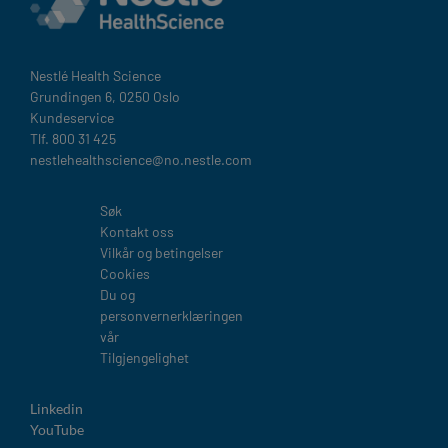
Nestlé Health Science​
Grundingen 6, 0250 Oslo
Kundeservice
Tlf. 800 31 425
nestlehealthscience@no.nestle.com​
Legal
Søk
Kontakt oss
Vilkår og betingelser
Cookies
Du og
personvernerklæringen
vår
Tilgjengelighet
Linkedin
YouTube