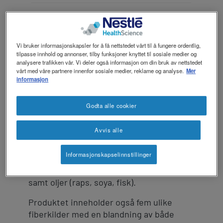
revamp
revamp
Mørkt / Lyst
v2
Energi- og proteinrik
sondeernæring med
Vi bruker informasjonskapsler for å få nettstedet vårt til å fungere ordentlig,
tilpasse innhold og annonser, tilby funksjoner knyttet til sosiale medier og
ingredienser fra nøye
analysere trafikken vår. Vi deler også informasjon om din bruk av nettstedet
vårt med våre partnere innenfor sosiale medier, reklame og analyse.
Mer
utvalgte råvarer
informasjon
Godta alle cookier
®
Compleat
Mix Protein er en
næringsmessig komplett sondeernæring
Avvis alle
fra 15 år, med ingredienser fra nøye
utvalgte råvarer, som rehydrert
Informasjonskapselinnstillinger
kyllingkjøtt, rehydrerte grønnsaker,
ferskenpuré, appelsinjuice fra konsentrat
samt oljer (raps, soya, fisk).
Produktet inneholder også fem ulike
fiberkilder med en blandning av både