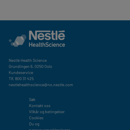
Nestlé Health Science​
Grundingen 6, 0250 Oslo
Kundeservice
Tlf. 800 31 425
nestlehealthscience@no.nestle.com​
Legal
Søk
Kontakt oss
Vilkår og betingelser
Cookies
Du og
personvernerklæringen