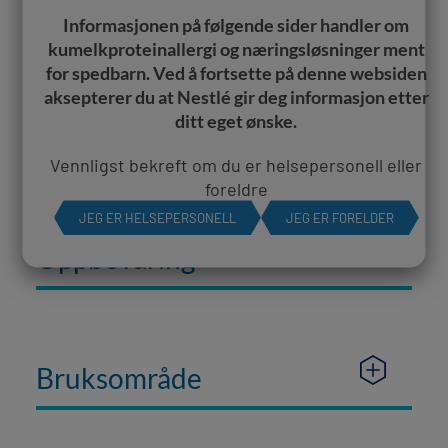
Ingredienser
Informasjonen på følgende sider handler om
kumelkproteinallergi og næringsløsninger ment
for spedbarn. Ved å fortsette på denne websiden
aksepterer​ du at Nestlé gir deg informasjon etter
ditt eget ønske.
Naeringsdeklarasjon
​Vennligst bekreft om du er helsepersonell eller
foreldre
JEG ER HELSEPERSONELL
JEG ER FORELDER
Oppbevaring
Bruksområde