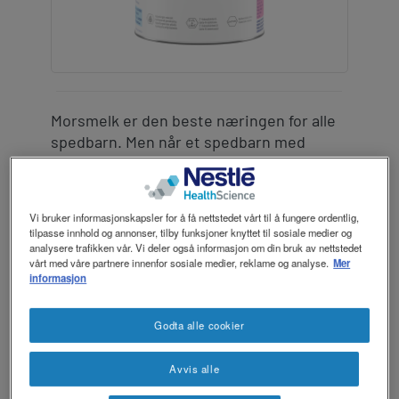
revamp
revamp
Mørkt / Lyst
v2
Morsmelk er den beste næringen for alle
spedbarn. Men når et spedbarn med
melkeallergi (kumelkproteinallergi) ikke
kan ammes, anbefaler vi
®
morsmelkerstatningen Althéra
, som er
Vi bruker informasjonskapsler for å få nettstedet vårt til å fungere ordentlig,
spesielt utviklet for barn med
tilpasse innhold og annonser, tilby funksjoner knyttet til sosiale medier og
®
melkeallergi. Althéra
er en hypoallergen
analysere trafikken vår. Vi deler også informasjon om din bruk av nettstedet
vårt med våre partnere innenfor sosiale medier, reklame og analyse.
Mer
morsmelkerstatning for kostbehandling
informasjon
av spedbarn med melkeallergi.
Godta alle cookier
Althéra® er fullverdig fra fødsel og opp til 1
®
år. Det betyr at Althéra
inneholder alle
Avvis alle
næringsstoffene et spedbarn trenger.