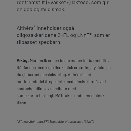
renfremstilt («vasket») laktose, som gir
en god og mild smak.
®
Althéra
inneholder også
oligosakkaridene 2’-FL og LNnT*, som er
tilpasset spedbarn.
Viktig:
Morsmelk er den beste maten for barnet ditt.
Rådfør deg med lege eller klinisk ernæringsfysiolog før
du gir barnet spesialnæring. Althéra® er et
næringsmiddel til spesielle medisinske formål ved
kostbehandling av spedbarn med
kumelkproteinallergi. Må brukes under medisinsk
tilsyn.
*2’fukosyllaktose (2’FL) og Lakto-Neotetraose (LNnT)