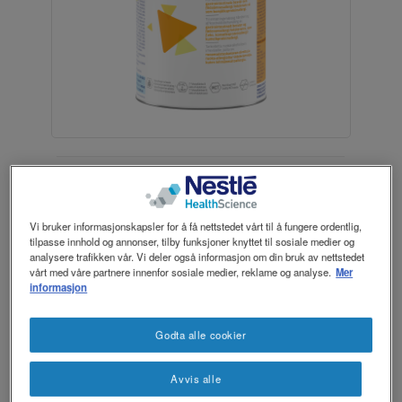
revamp
revamp
Mørkt / Lyst
v2
Morsmelk er den beste næringen et
spedbarn kan få. Men når et spedbarn
Vi bruker informasjonskapsler for å få nettstedet vårt til å fungere ordentlig,
med melkeallergi (kumelkproteinallergi)
tilpasse innhold og annonser, tilby funksjoner knyttet til sosiale medier og
og mage- og tarmsymptomer ikke kan
analysere trafikken vår. Vi deler også informasjon om din bruk av nettstedet
®
ammes, anbefaler vi Alfaré
– en
vårt med våre partnere innenfor sosiale medier, reklame og analyse.
Mer
informasjon
morsmelkerstatning som er spesielt
utviklet for kostbehandling av mage- og
tarmproblemer ved melkeallergi.
Godta alle cookier
Avvis alle
®
Alfaré
er næringsmessig fullverdig fra