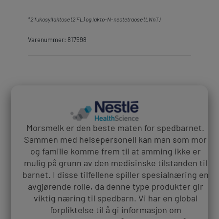
*2’fukosyllaktose (2’FL) og lakto-N-neotetraose (LNnT)
Varenummer: 817598
Alfaré®
blandingsinstruksjon
Morsmelk er den beste maten for spedbarnet.
er
Sammen med helsepersonell kan man som mor
og familie komme frem til at amming ikke er
mulig på​ grunn av den medisinske tilstanden til
barnet. I disse tilfellene spiller spesialnæring en
avgjørende rolle, da denne type produkter gir
Dosering
viktig næring​ til spedbarn. Vi har en global
forpliktelse til å gi informasjon om