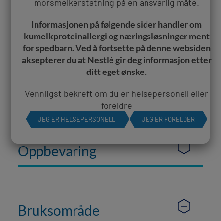
morsmelkerstatning på en ansvarlig måte.
Informasjonen på følgende sider handler om
Ingredienser
kumelkproteinallergi og næringsløsninger ment
for spedbarn. Ved å fortsette på denne websiden
aksepterer​ du at Nestlé gir deg informasjon etter
ditt eget ønske.
Næringsdeklarasjon
​Vennligst bekreft om du er helsepersonell eller
foreldre
JEG ER HELSEPERSONELL
JEG ER FORELDER
Oppbevaring
Bruksområde