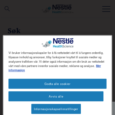
Søk
Skip
to
Søk
main
Ekspertise
content
Varemerker
Vi bruker informasjonskapsler for å få nettstedet vårt til å fungere ordentlig,
SØK
tilpasse innhold og annonser, tilby funksjoner knyttet til sosiale medier og
analysere trafikken vår. Vi deler også informasjon om din bruk av nettstedet
Om oss
vårt med våre partnere innenfor sosiale medier, reklame og analyse.
Mer
informasjon
Våre ansatte
Godta alle cookier
Materiell og hjelpemidler for helsepersonell
Avvis alle
Du leter etter:
Nyhetsbrev
NConnect
Informasjonskapselinnstillinger
Contact
Social
Kontakt oss