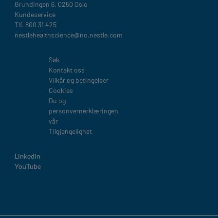
Grundingen 6, 0250 Oslo
Kundeservice
Tlf. 800 31 425
nestlehealthscience@no.nestle.com​
Legal
Søk
Kontakt oss
Vilkår og betingelser
Cookies
Du og
personvernerklæringen
vår
Tilgjengelighet
Linkedin
YouTube