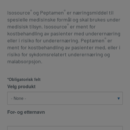
®
®
Isosource
og Peptamen
er næringsmiddel til
spesielle medisinske formål og skal brukes under
®
medisisk tilsyn. Isosource
er ment for
kostbehandling av pasienter med underernæring
®
eller i risiko for underernæring. Peptamen
er
ment for kostbehandling av pasienter med, eller i
risiko for sykdomsrelatert underernæring og
malabsorpsjon. ​
*Obligatorisk felt
Velg produkt
For- og etternavn
For-
og
etternavn