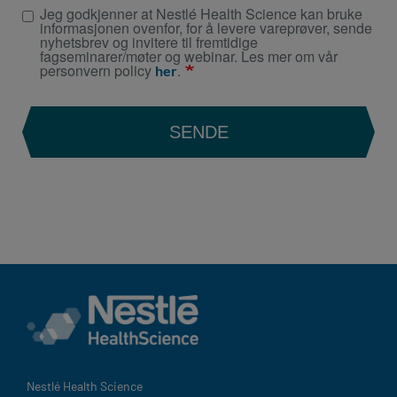
Jeg godkjenner at Nestlé Health Science kan bruke
informasjonen ovenfor, for å levere vareprøver, sende
nyhetsbrev og invitere til fremtidige
fagseminarer/møter og webinar. Les mer om vår
personvern policy
.
her
SENDE
Nestlé Health Science​