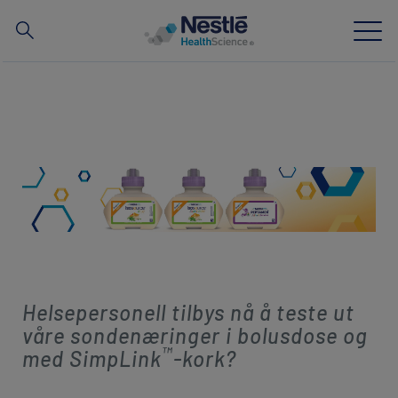
Søk
Skip
to
main
Ekspertise
content
Varemerker
Om oss
Våre ansatte
Materiell og hjelpemidler for helsepersonell
Helsepersonell tilbys nå å teste ut
våre sondenæringer i bolusdose og
™
med SimpLink
-kork?​
Nyhetsbrev
NConnect
Contact
Social
Kontakt oss