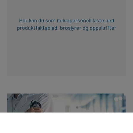
Her kan du som helsepersonell laste ned
produktfaktablad, brosjyrer og oppskrifter