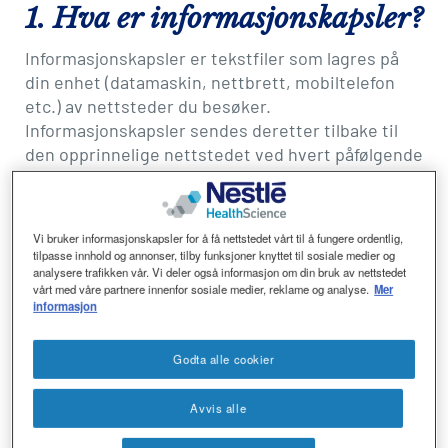
Social
1. Hva er informasjonskapsler?
revamp
revamp
Mørkt / Lyst
v2
Informasjonskapsler er tekstfiler som lagres på
din enhet (datamaskin, nettbrett, mobiltelefon
etc.) av nettsteder du besøker.
Informasjonskapsler sendes deretter tilbake til
den opprinnelige nettstedet ved hvert påfølgende
besøk hos det samme nettstedet, eller hos et
annet nettsted som gjenkjenner
informasjonskapselen. Informasjonskapsler
Vi bruker informasjonskapsler for å få nettstedet vårt til å fungere ordentlig,
brukes for å få nettsteder til å fungere, eller
tilpasse innhold og annonser, tilby funksjoner knyttet til sosiale medier og
fungere mer effektivt, samt til å formidle
analysere trafikken vår. Vi deler også informasjon om din bruk av nettstedet
vårt med våre partnere innenfor sosiale medier, reklame og analyse.
Mer
informasjon til eierne av nettstedet.
informasjon
Vi bruker begrepet "informasjonskapsler" i denne
erklæringen for å dekke alle lignende teknologier,
Godta alle cookier
for eksempel web beacons SDK, loggfiler eller
sporings- og annonseringspixler.
Avvis alle