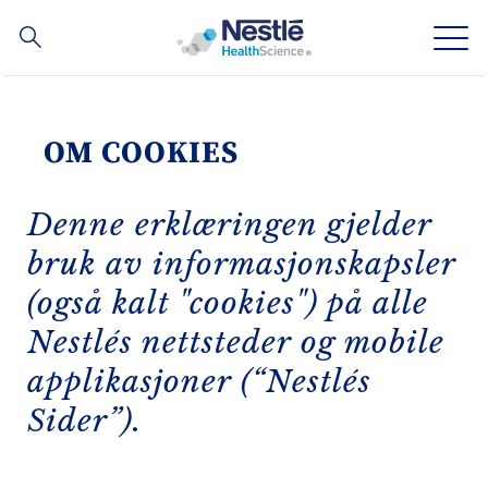
Søk
Skip
to
main
OM COOKIES
Ekspertise
content
Varemerker
Denne erklæringen gjelder
bruk av informasjonskapsler
Om oss
(også kalt "cookies") på alle
Våre ansatte
Nestlés nettsteder og mobile
applikasjoner (“Nestlés
Materiell og hjelpemidler for helsepersonell
Sider”).
Nyhetsbrev
NConnect
Contact
Kontakt oss