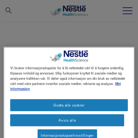
Søk
Skip
to
main
Ekspertise
content
ONKOLOGI
Varemerker
Vi bruker informasjonskapsler for å få nettstedet vårt til å fungere ordentlig,
tilpasse innhold og annonser, tilby funksjoner knyttet til sosiale medier og
Om oss
analysere trafikken vår. Vi deler også informasjon om din bruk av nettstedet
vårt med våre partnere innenfor sosiale medier, reklame og analyse.
Mer
informasjon
Våre ansatte
ONKOLOGI
Materiell og hjelpemidler for helsepersonell
Godta alle cookier
Avvis alle
Nyhetsbrev
NConnect
Contact
Social
Informasjonskapselinnstillinger
Kontakt oss